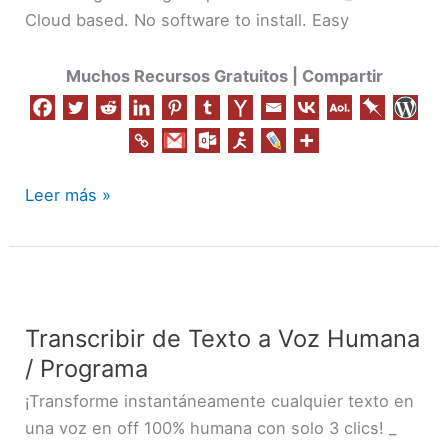
Cloud based. No software to install. Easy
Muchos Recursos Gratuitos | Compartir
Leer más »
Transcribir
de
Transcribir de Texto a Voz Humana
Texto
/ Programa
a
Voz
¡Transforme instantáneamente cualquier texto en
Humana
una voz en off 100% humana con solo 3 clics! _
/