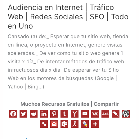
Audiencia en Internet | Tráfico
Internet
Web | Redes Sociales | SEO | Todo
|
Tráfico
en Uno
Web
Cansado (a) de:_ Esperar que tu sitio web, tienda
|
en línea, o proyecto en Internet, genere visitas
Redes
aceleradas._ De ver como tu sitio web genera 1
Sociales
visita x día_ De intentar métodos de tráfico web
|
infructuosos día x día_ De esperar ver tu Sitio
SEO
Web en los motores de búsquedas (Google |
|
Yahoo | Bing…)
Todo
en
Muchos Recursos Gratuitos | Compartir
Uno